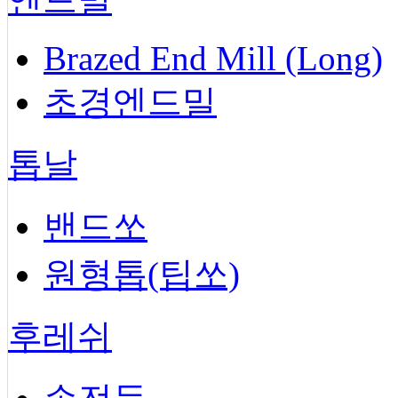
Brazed End Mill (Long)
초경엔드밀
톱날
밴드쏘
원형톱(팁쏘)
후레쉬