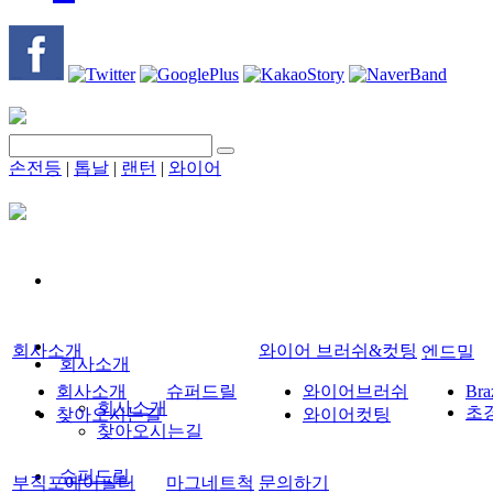
손전등
|
톱날
|
랜턴
|
와이어
회사소개
와이어 브러쉬&컷팅
엔드밀
회사소개
회사소개
슈퍼드릴
와이어브러쉬
Bra
회사소개
초
찾아오시는길
와이어컷팅
찾아오시는길
슈퍼드릴
부직포에어필터
마그네트척
문의하기