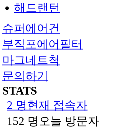
해드랜턴
슈퍼에어건
부직포에어필터
마그네트척
문의하기
STATS
2 명
현재 접속자
152 명
오늘 방문자