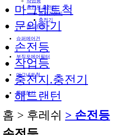
작업등
마그네트척
충전지.충전기
충전건전지
충전기
문의하기
해드랜턴
슈퍼에어건
손전등
부직포에어필터
작업등
마그네트척
충전지.충전기
해드랜턴
문의하기
홈 > 후레쉬
> 손전등
손전등