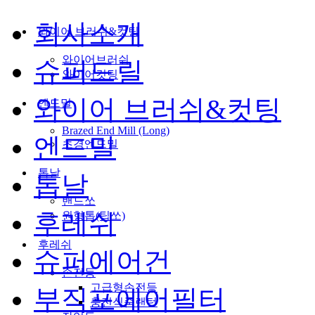
회사소개
와이어 브러쉬&컷팅
와이어브러쉬
슈퍼드릴
와이어컷팅
와이어 브러쉬&컷팅
엔드밀
Brazed End Mill (Long)
엔드밀
초경엔드밀
톱날
톱날
밴드쏘
후레쉬
원형톱(팁쏘)
후레쉬
슈퍼에어건
손전등
고급형손전등
부직포에어필터
충전식줌랜턴