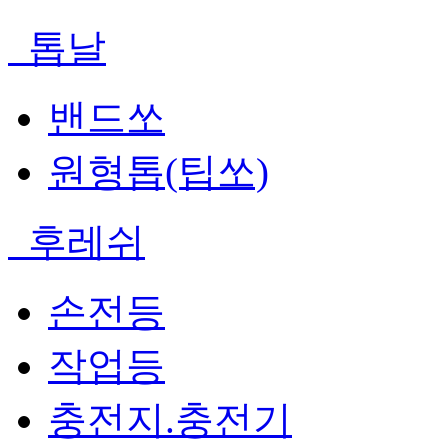
톱날
밴드쏘
원형톱(팁쏘)
후레쉬
손전등
작업등
충전지.충전기