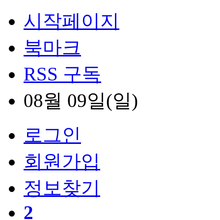
시작페이지
북마크
RSS 구독
08월 09일(일)
로그인
회원
가입
정보찾기
2