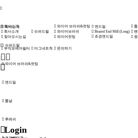
회사소개
와이어 브러쉬&컷팅
톱
엔드밀
회사소개
회사소개
슈퍼드릴
와이어브러쉬
Brazed End Mill (Long)
밴
초경엔드밀
찾아오시는길
와이어컷팅
원
슈퍼드릴
부직포에어필터
마그네트척
문의하기
와이어 브러쉬&컷팅
엔드밀
톱날
후레쉬
Login
슈퍼에어건