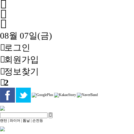
08월 07일(금)
로그인
회원
가입
정보찾기
2
랜턴
|
와이어
|
톱날
|
손전등