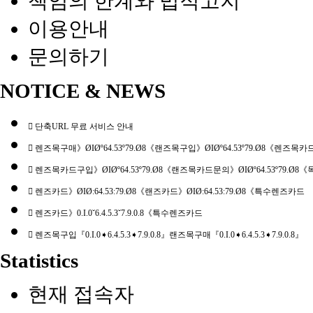
책임의 한계와 법적고지
이용안내
문의하기
NOTICE & NEWS
단축URL 무료 서비스 안내
렌즈목구매》ØIØº64.53º79.Ø8《랜즈목구입》ØIØº64.53º79.Ø8《렌즈목카
렌즈목카드구입》ØIØº64.53º79.Ø8《랜즈목카드문의》ØIØº64.53º79.Ø
렌즈카드》ØIØː64.53ː79.Ø8《랜즈카드》ØIØː64.53ː79.Ø8《특수렌즈카드
렌즈카드》0.I.0ˇ6.4.5.3ˇ7.9.0.8《특수렌즈카드
렌즈목구입『0.I.0➧6.4.5.3➧7.9.0.8』랜즈목구매『0.I.0➧6.4.5.3➧7.9.0.8』
Statistics
현재 접속자