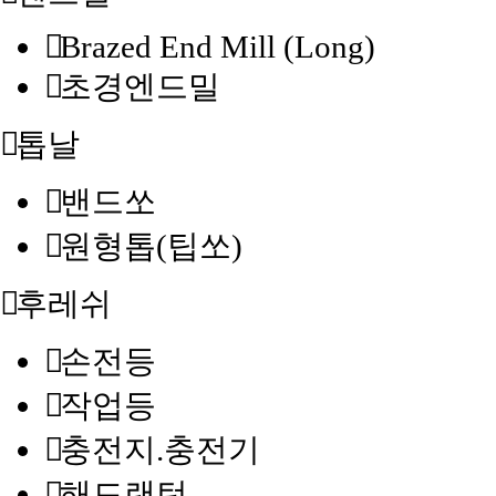
Brazed End Mill (Long)
초경엔드밀
톱날
밴드쏘
원형톱(팁쏘)
후레쉬
손전등
작업등
충전지.충전기
해드랜턴